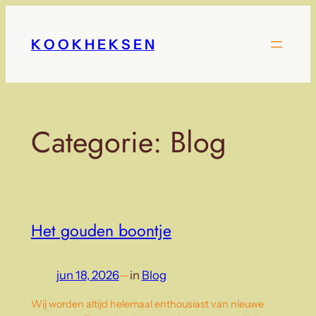
Ga
naar
K O O K H E K S E N
de
inhoud
Categorie:
Blog
Het gouden boontje
jun 18, 2026
—
in
Blog
Wij worden altijd helemaal enthousiast van nieuwe