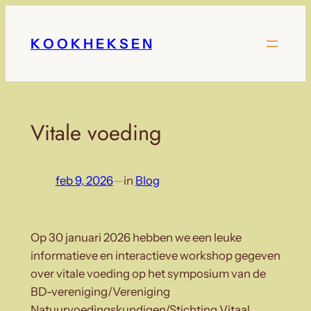
Ga
naar
K O O K H E K S E N
de
inhoud
Vitale voeding
feb 9, 2026
—
in
Blog
Op 30 januari 2026 hebben we een leuke
informatieve en interactieve workshop gegeven
over vitale voeding op het symposium van de
BD-vereniging/Vereniging
Natuurvoedingskundigen/Stichting Vitaal