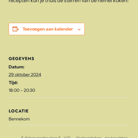
recepten kun je thuis de sterren van de hemel koken!
Toevoegen aan kalender
GEGEVENS
Datum:
29 oktober 2024
Tijd:
18:00 – 20:30
LOCATIE
Bennekom
Kookworkshop – peulvruchten
Koken zonder vlees 3 – VOL