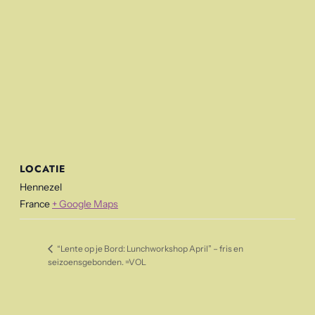
LOCATIE
Hennezel
France
+ Google Maps
“Lente op je Bord: Lunchworkshop April” – fris en
seizoensgebonden. =VOL