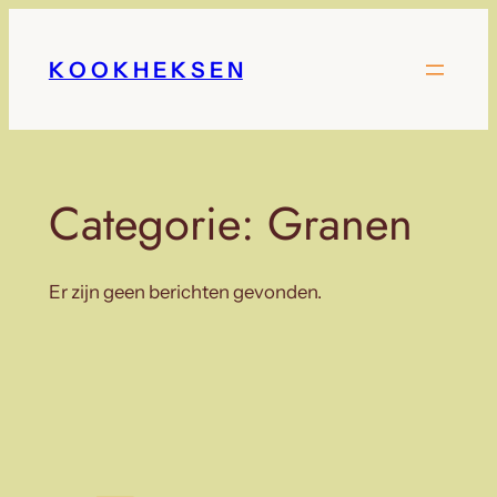
Ga
naar
K O O K H E K S E N
de
inhoud
Categorie:
Granen
Er zijn geen berichten gevonden.